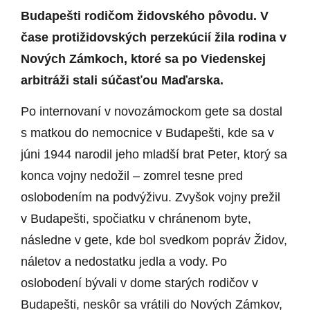
Budapešti rodičom židovského pôvodu. V
čase protižidovských perzekúcií žila rodina v
Nových Zámkoch, ktoré sa po Viedenskej
arbitráži stali súčasťou Maďarska.
Po internovaní v novozámockom gete sa dostal
s matkou do nemocnice v Budapešti, kde sa v
júni 1944 narodil jeho mladší brat Peter, ktorý sa
konca vojny nedožil – zomrel tesne pred
oslobodením na podvýživu. Zvyšok vojny prežil
v Budapešti, spočiatku v chránenom byte,
následne v gete, kde bol svedkom popráv Židov,
náletov a nedostatku jedla a vody. Po
oslobodení bývali v dome starých rodičov v
Budapešti, neskôr sa vrátili do Nových Zámkov,