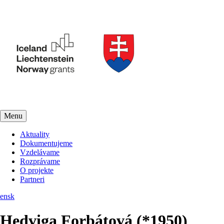
Menu
Aktuality
Dokumentujeme
Vzdelávame
Rozprávame
O projekte
Partneri
en
sk
Hedviga Forbátová (*1950)