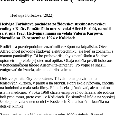
Hedviga Forbátová (2022)
Hedviga Forbátová pochádza zo židovskej strednostavovskej
rodiny z Košíc. Pamätníčkin otec sa volal Alfréd Forbát, narodil
sa 9. júla 1923. Hedvigina mama sa volala Valéria Karpová.
Narodila sa 12. septembra 1924 v Košiciach.
Rodičia sa pravdepodobne zoznámili cez šport na kúpalisku. Otec
Alfréd chcel pôvodne študovať elektrotechniku, ale keď sa zoznámil s
mamou pamätníčky. Tá ho prehovorila, aby zmenil školu a študoval
optometriu, pretože jej otec mal optiku. Obaja rodičia prežili holocaust
v koncentračnom tábore Auschwitz-Birkenau. Po vojne sa snažili
emigrovať do Izraela, ale nepodarilo sa im to.
Detstvo pamätníčky bolo krásne. Trávila ho na plavárni a na
tenisových kurtoch, v parku a na bicykli. Popri škole lyžovala, chodila
na hudobnú a mala rada filmy. Film chcela aj študovať, ale napokon
išla na medicínu. V roku 1968 chcela emigrovať do Izraela, ale rodičia
boli proti tomu, preto ostali v Košiciach. Po skončení štúdia na vysokej
škole pracovala v nemocnici v Košiciach-Šaci a kariéru skončila na
detskej klinike.
Zmenu režimu a pád komunizmu v roku 1989 privítala. Rozpad